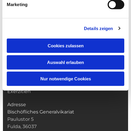
Marketing
Details zeigen
NAVIGATION
Cookies zulassen
Jugend
Familie
Erwachsenenbildung
Auswahl erlauben
Weltkirche
Katastrophenhilfe
Nur notwendige Cookies
Bauen
Exerzitien
Adresse
Bischöfliches Generalvikariat
Paulustor 5
Fulda, 36037